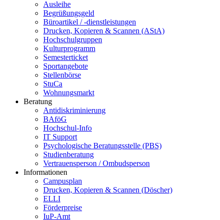
Ausleihe
Begrüßungsgeld
Büroartikel / -dienstleistungen
Drucken, Kopieren & Scannen (AStA)
Hochschulgruppen
Kulturprogramm
Semesterticket
Sportangebote
Stellenbörse
StuCa
Wohnungsmarkt
Beratung
Antidiskriminierung
BAföG
Hochschul-Info
IT Support
Psychologische Beratungsstelle (PBS)
Studienberatung
Vertrauensperson / Ombudsperson
Informationen
Campusplan
Drucken, Kopieren & Scannen (Döscher)
ELLI
Förderpreise
IuP-Amt