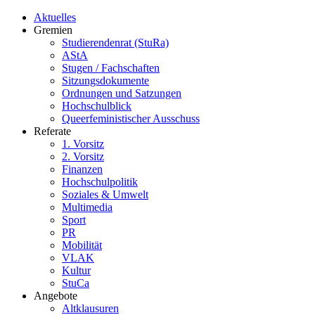
Aktuelles
Gremien
Studierendenrat (StuRa)
AStA
Stugen / Fachschaften
Sitzungsdokumente
Ordnungen und Satzungen
Hochschulblick
Queerfeministischer Ausschuss
Referate
1. Vorsitz
2. Vorsitz
Finanzen
Hochschulpolitik
Soziales & Umwelt
Multimedia
Sport
PR
Mobilität
VLAK
Kultur
StuCa
Angebote
Altklausuren