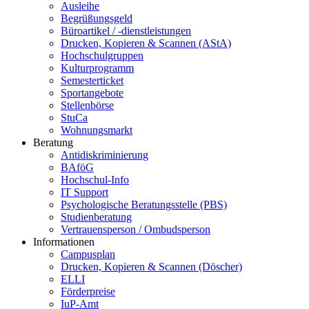
Ausleihe
Begrüßungsgeld
Büroartikel / -dienstleistungen
Drucken, Kopieren & Scannen (AStA)
Hochschulgruppen
Kulturprogramm
Semesterticket
Sportangebote
Stellenbörse
StuCa
Wohnungsmarkt
Beratung
Antidiskriminierung
BAföG
Hochschul-Info
IT Support
Psychologische Beratungsstelle (PBS)
Studienberatung
Vertrauensperson / Ombudsperson
Informationen
Campusplan
Drucken, Kopieren & Scannen (Döscher)
ELLI
Förderpreise
IuP-Amt