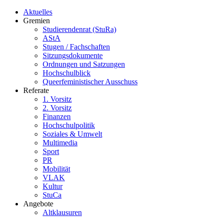
Aktuelles
Gremien
Studierendenrat (StuRa)
AStA
Stugen / Fachschaften
Sitzungsdokumente
Ordnungen und Satzungen
Hochschulblick
Queerfeministischer Ausschuss
Referate
1. Vorsitz
2. Vorsitz
Finanzen
Hochschulpolitik
Soziales & Umwelt
Multimedia
Sport
PR
Mobilität
VLAK
Kultur
StuCa
Angebote
Altklausuren