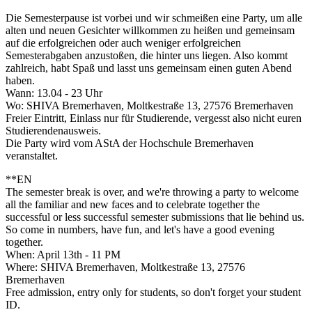
Die Semesterpause ist vorbei und wir schmeißen eine Party, um alle
alten und neuen Gesichter willkommen zu heißen und gemeinsam
auf die erfolgreichen oder auch weniger erfolgreichen
Semesterabgaben anzustoßen, die hinter uns liegen. Also kommt
zahlreich, habt Spaß und lasst uns gemeinsam einen guten Abend
haben.
Wann: 13.04 - 23 Uhr
Wo: SHIVA Bremerhaven, Moltkestraße 13, 27576 Bremerhaven
Freier Eintritt, Einlass nur für Studierende, vergesst also nicht euren
Studierendenausweis.
Die Party wird vom AStA der Hochschule Bremerhaven
veranstaltet.
**EN
The semester break is over, and we're throwing a party to welcome
all the familiar and new faces and to celebrate together the
successful or less successful semester submissions that lie behind us.
So come in numbers, have fun, and let's have a good evening
together.
When: April 13th - 11 PM
Where: SHIVA Bremerhaven, Moltkestraße 13, 27576
Bremerhaven
Free admission, entry only for students, so don't forget your student
ID.