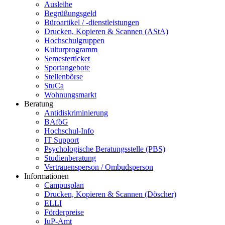
Ausleihe
Begrüßungsgeld
Büroartikel / -dienstleistungen
Drucken, Kopieren & Scannen (AStA)
Hochschulgruppen
Kulturprogramm
Semesterticket
Sportangebote
Stellenbörse
StuCa
Wohnungsmarkt
Beratung
Antidiskriminierung
BAföG
Hochschul-Info
IT Support
Psychologische Beratungsstelle (PBS)
Studienberatung
Vertrauensperson / Ombudsperson
Informationen
Campusplan
Drucken, Kopieren & Scannen (Döscher)
ELLI
Förderpreise
IuP-Amt