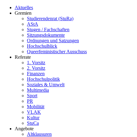
Aktuelles
Gremien
Studierendenrat (StuRa)
AStA
Stugen / Fachschaften
Sitzungsdokumente
Ordnungen und Satzungen
Hochschulblick
Queerfeministischer Ausschuss
Referate
1. Vorsitz
2. Vorsitz
Finanzen
Hochschulpolitik
Soziales & Umwelt
Multimedia
Sport
PR
Mobilität
VLAK
Kultur
StuCa
Angebote
Altklausuren