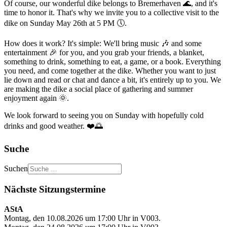
Of course, our wonderful dike belongs to Bremerhaven 🌊, and it's
time to honor it. That's why we invite you to a collective visit to the
dike on Sunday May 26th at 5 PM 🕔.
How does it work? It's simple: We'll bring music 🎶 and some
entertainment 🎉 for you, and you grab your friends, a blanket,
something to drink, something to eat, a game, or a book. Everything
you need, and come together at the dike. Whether you want to just
lie down and read or chat and dance a bit, it's entirely up to you. We
are making the dike a social place of gathering and summer
enjoyment again 🌞.
We look forward to seeing you on Sunday with hopefully cold
drinks and good weather. ❤️🌅
Suche
Suchen
Nächste Sitzungstermine
AStA
Montag, den 10.08.2026 um 17:00 Uhr in V003.