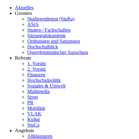
Aktuelles
Gremien
Studierendenrat (StuRa)
AStA
Stugen / Fachschaften
Sitzungsdokumente
Ordnungen und Satzungen
Hochschulblick
Queerfeministischer Ausschuss
Referate
1. Vorsitz
2. Vorsitz
Finanzen
Hochschulpolitik
Soziales & Umwelt
Multimedia
Sport
PR
Mobilität
VLAK
Kultur
StuCa
Angebote
Altklausuren