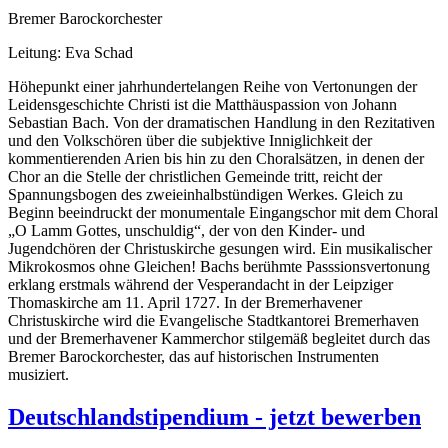
Bremer Barockorchester
Leitung: Eva Schad
Höhepunkt einer jahrhundertelangen Reihe von Vertonungen der
Leidensgeschichte Christi ist die Matthäuspassion von Johann
Sebastian Bach. Von der dramatischen Handlung in den Rezitativen
und den Volkschören über die subjektive Inniglichkeit der
kommentierenden Arien bis hin zu den Choralsätzen, in denen der
Chor an die Stelle der christlichen Gemeinde tritt, reicht der
Spannungsbogen des zweieinhalbstündigen Werkes. Gleich zu
Beginn beeindruckt der monumentale Eingangschor mit dem Choral
„O Lamm Gottes, unschuldig“, der von den Kinder- und
Jugendchören der Christuskirche gesungen wird. Ein musikalischer
Mikrokosmos ohne Gleichen! Bachs berühmte Passsionsvertonung
erklang erstmals während der Vesperandacht in der Leipziger
Thomaskirche am 11. April 1727. In der Bremerhavener
Christuskirche wird die Evangelische Stadtkantorei Bremerhaven
und der Bremerhavener Kammerchor stilgemäß begleitet durch das
Bremer Barockorchester, das auf historischen Instrumenten
musiziert.
Deutschlandstipendium - jetzt bewerben